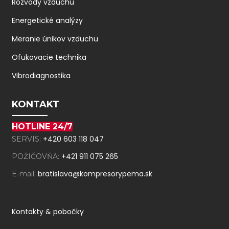
Rozvody vzduchu
Energetické analýzy
Meranie únikov vzduchu
Ofukovacie technika
Vibrodiagnostika
KONTAKT
HOTLINE 24/7
+420 603 118 047
SERVIS:
+421 911 075 265
POŽIČOVŇA:
bratislava@kompresorypema.sk
E-mail:
Kontakty & pobočky