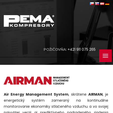
+421 911 075 265
POŽIČOVŇA:
Air Energy Management System
, skrátene
AIRMAN
, je
energetický systém zameraný na kontinuálne
monitorovanie ekonomiky stlačeného vzduchu a vo svojej
najvyššej verzii aj prediktívneho nadradeného riadenia