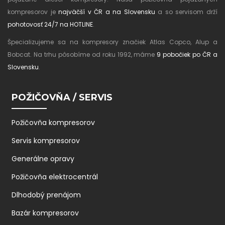
kompresorov je
najväčší v ČR a na Slovensku
a so servisom drží
pohotovosť 24/7 na HOTLINE
.
Špecializujeme sa na kompresory značiek Atlas Copco, Alup a
Bobcat. Na trhu pôsobíme od roku 1992, máme
9 pobočiek po ČR a
Slovensku
.
POŽIČOVŇA / SERVIS
Požičovňa kompresorov
Servis kompresorov
Generálne opravy
Požičovňa elektrocentrál
Dlhodobý prenájom
Bazár kompresorov