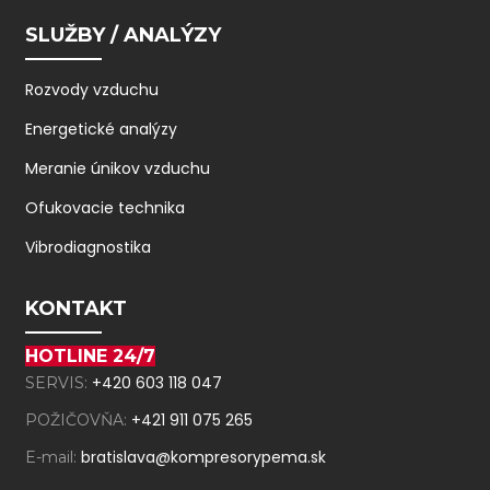
SLUŽBY / ANALÝZY
Rozvody vzduchu
Energetické analýzy
Meranie únikov vzduchu
Ofukovacie technika
Vibrodiagnostika
KONTAKT
HOTLINE 24/7
+420 603 118 047
SERVIS:
+421 911 075 265
POŽIČOVŇA:
bratislava@kompresorypema.sk
E-mail: