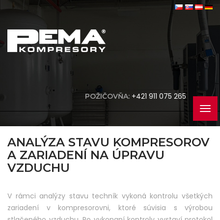
+421 911 075 265
POŽIČOVŇA:
ANALÝZA STAVU KOMPRESOROV
A ZARIADENÍ NA ÚPRAVU
VZDUCHU
V rámci analýzy stavu techník vykoná kontrolu všetkých
zariadení v kompresorovni, ktoré súvisia s výrobou
stlačeného vzduchu. Po vykonaní kontroly vystaví protokol