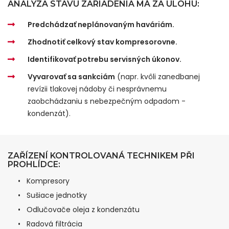
ANALÝZA STAVU ZARIADENIA MÁ ZA ÚLOHU:
Predchádzať neplánovaným haváriám.
Zhodnotiť celkový stav kompresorovne.
Identifikovať potrebu servisných úkonov.
Vyvarovať sa sankciám
(napr. kvôli zanedbanej
revízii tlakovej nádoby či nesprávnemu
zaobchádzaniu s nebezpečným odpadom -
kondenzát).
ZAŘÍZENÍ KONTROLOVANÁ TECHNIKEM PŘI
PROHLÍDCE:
• Kompresory
• Sušiace jednotky
• Odlučovače oleja z kondenzátu
• Radová filtrácia