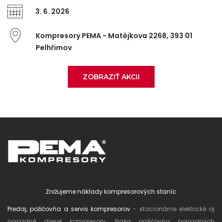
3. 6. 2026
Kompresory PEMA - Matějkova 2268, 393 01
Pelhřimov
ZOBRAZIŤ AKCII
Znižujeme náklady kompresorových staníc
Predaj, požičovňa a servis kompresorov
- stacionárne elektrické aj
pojazdné diesel kompresory. Naša požičovňa pojazdných