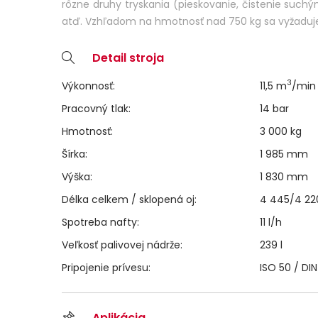
rôzne druhy tryskania (pieskovanie, čistenie such
atď. Vzhľadom na hmotnosť nad 750 kg sa vyžaduje
Detail stroja
3
Výkonnosť:
11,5 m
/min
Pracovný tlak:
14 bar
Hmotnosť:
3 000 kg
Šírka:
1 985 mm
Výška:
1 830 mm
Délka celkem / sklopená oj:
4 445/4 2
Spotreba nafty:
11 l/h
Veľkosť palivovej nádrže:
239 l
Pripojenie prívesu:
ISO 50 / DI
Aplikácia