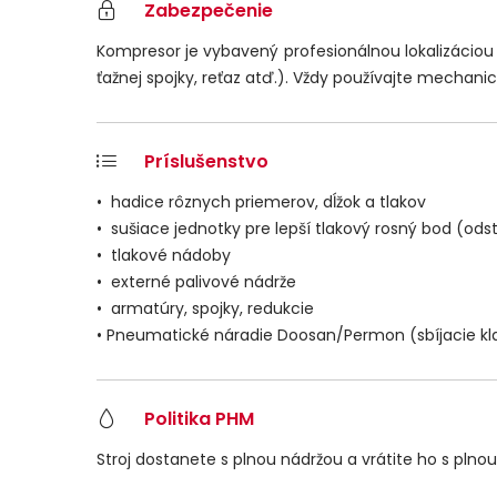
Zabezpečenie
Kompresor je vybavený profesionálnou lokalizácio
ťažnej spojky, reťaz atď.). Vždy používajte mechani
Príslušenstvo
•
hadice rôznych priemerov, dĺžok a tlakov
• sušiace jednotky pre lepší tlakový rosný bod (ods
• tlakové nádoby
• externé palivové nádrže
• armatúry, spojky, redukcie
• Pneumatické náradie Doosan/Permon (sbíjacie kl
Politika PHM
Stroj dostanete s plnou nádržou a vrátite ho s plno