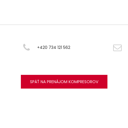
+420 734 121 562
SPÄŤ NA PRENÁJOM KOMPRESOROV