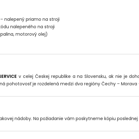
– nalepený priamo na stroji
ódu nalepeného na stroji
palina, motorový olej)
SERVICE
v celej Českej republike a na Slovensku, ak nie je do
sná pohotovosť je rozdelená medzi dva regióny Čechy – Morava 
lakovej nádoby. Na požiadanie vám poskytneme kópiu poslednej 