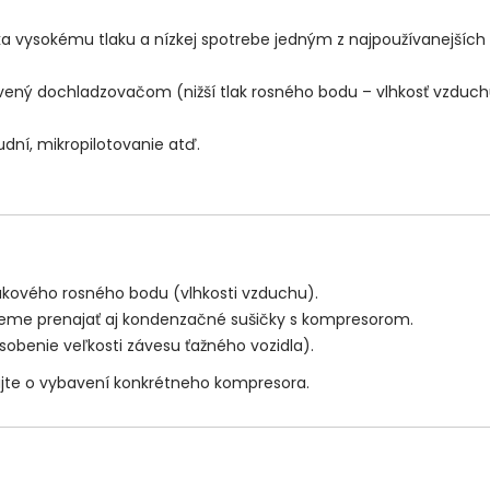
a vysokému tlaku a nízkej spotrebe jedným z najpoužívanejších 
vený dochladzovačom (nižší tlak rosného bodu – vlhkosť vzduch
dní, mikropilotovanie atď.
akového rosného bodu (vlhkosti vzduchu).
ôžeme prenajať aj kondenzačné sušičky s kompresorom.
sobenie veľkosti závesu ťažného vozidla).
jte o vybavení konkrétneho kompresora.