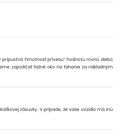
ky prípustná hmotnosť prívesu“ hodnotu rovnú alebo
žeme zapožičať ťažné oko na ťahanie za nákladným
olíkovej zásuvky. V prípade, že vaše vozidlo má inú