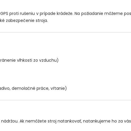
u GPS proti rušeniu v prípade krádeže. Na požiadanie môžeme 
cké zabezpečenie stroja.
tránenie vlhkosti zo vzduchu)
adivo, demolačné práce, vŕtanie)
u nádržou. Ak nemôžete stroj natankovať, natankujeme ho za vás. T