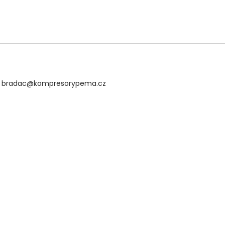
bradac@kompresorypema.cz