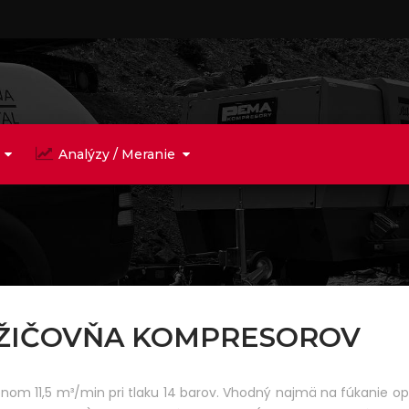
Analýzy / Meranie
POŽIČOVŇA KOMPRESOROV
onom 11,5 m³/min pri tlaku 14 barov. Vhodný najmä na fúkanie o