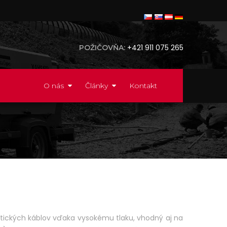
+421 911 075 265
POŽIČOVŇA:
O nás
Články
Kontakt
ptických káblov vďaka vysokému tlaku, vhodný aj na