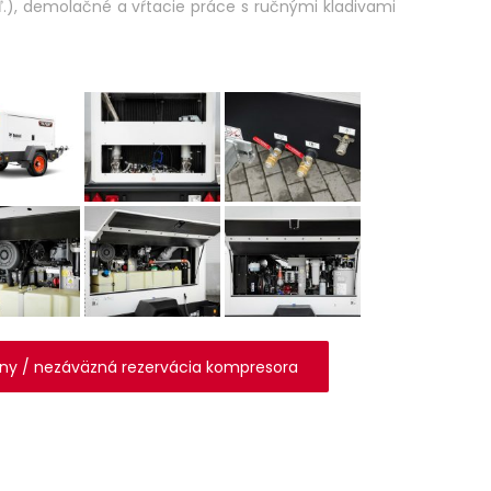
ď.), demolačné a vŕtacie práce s ručnými kladivami
ny / nezáväzná rezervácia kompresora