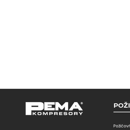
POŽI
Požičov