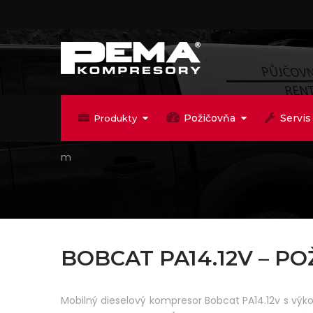
Požičovňa
Servis
Produkty
m
BOBCAT PA14.12V – 
Mobilný dieselový kompresor Bobcat PA14.12v s výk