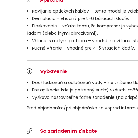
•
Navíjanie optických káblov – tento model je vďak
• Demolácia – vhodný pre 5-6 búracích kladív.
• Pieskovanie – vďaka tomu, že kompresor je vyba
ľadom (alebo inými abrazívami).
• Vŕtanie s malým profilom – vhodné na vŕtanie stu
• Ručné vŕtanie – vhodné pre 4-5 vŕtacích kladív.
Vybavenie
•
Dochladzovač a odlučovač vody – na zníženie tl
• Pre aplikácie, kde je potrebný suchý vzduch, m
• Výškovo nastaviteľné ťažné zariadenie (na prispô
Pred objednaním/pri objednávke sa vopred informu
So zariadením získate