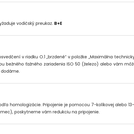
yžaduje vodičský preukaz.
B+E
osvedčení v riadku O.1 „brzdené“ v položke „Maximálna technic
ocou bežného ťažného zariadenia ISO 50 (železo) alebo vám mô
m dodáme.
ľa homologizácie. Pripojenie je pomocou 7-kolíkovej alebo 13-k
amec), poskytneme vám redukciu na pripojenie.