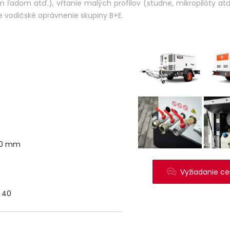
ým ľadom atď.), vŕtanie malých profilov (studne, mikropilóty at
 vodičské oprávnenie skupiny B+E.
20 mm
Vyžiadanie ce
N 40