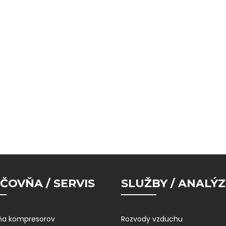
ČOVŇA / SERVIS
SLUŽBY / ANALÝZ
ňa kompresorov
Rozvody vzduchu