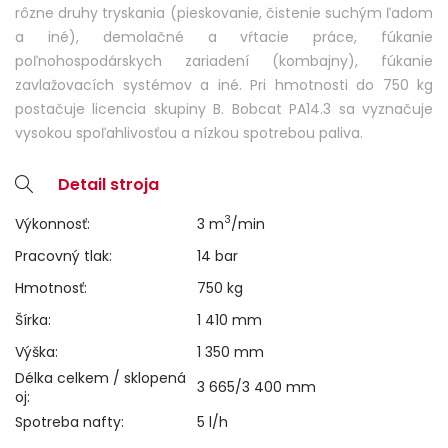
rôzne druhy tryskania (pieskovanie, čistenie suchým ľadom
a iné), demolačné a vŕtacie práce, fúkanie
poľnohospodárskych zariadení (kombajny), fúkanie
zavlažovacích systémov a iné. Pri hmotnosti do 750 kg
postačuje licencia skupiny B. Bobcat PA14.3 sa vyznačuje
vysokou spoľahlivosťou a nízkou spotrebou paliva.
Detail stroja
3
Výkonnosť:
3 m
/min
Pracovný tlak:
14 bar
Hmotnosť:
750 kg
Šírka:
1 410 mm
Výška:
1 350 mm
Délka celkem / sklopená
3 665/3 400 mm
oj:
Spotreba nafty:
5 l/h