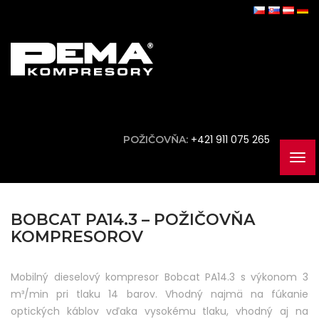
+421 911 075 265
POŽIČOVŇA:
BOBCAT PA14.3 – POŽIČOVŇA
KOMPRESOROV
Mobilný dieselový kompresor Bobcat PA14.3 s výkonom 3
m³/min pri tlaku 14 barov. Vhodný najmä na fúkanie
optických káblov vďaka vysokému tlaku, vhodný aj na