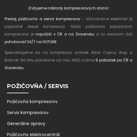
Znižujeme náklady kompresorových staníc
Predaj, požičovňa a servis kompresorov
- stacionárne elektrické aj
pojazdné diesel kompresory. Naša požičovňa pojazdných
kompresorov je
najväčší v ČR a na Slovensku
a so servisom drží
pohotovosť 24/7 na HOTLINE
.
Špecializujeme sa na kompresory značiek Atlas Copco, Alup a
Bobcat. Na trhu pôsobíme od roku 1992, máme
9 pobočiek po ČR a
Slovensku
.
POŽIČOVŇA / SERVIS
Požičovňa kompresorov
Servis kompresorov
Generálne opravy
Požičovňa elektrocentrál