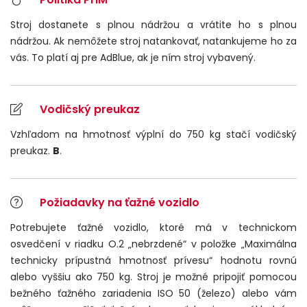
Stroj dostanete s plnou nádržou a vrátite ho s plnou
nádržou. Ak nemôžete stroj natankovať, natankujeme ho za
vás. To platí aj pre AdBlue, ak je ním stroj vybavený.
Vodičský preukaz
Vzhľadom na hmotnosť výplní do 750 kg stačí vodičský
preukaz.
B
.
Požiadavky na ťažné vozidlo
Potrebujete ťažné vozidlo, ktoré má v technickom
osvedčení v riadku O.2 „nebrzdené“ v položke „Maximálna
technicky prípustná hmotnosť prívesu“ hodnotu rovnú
alebo vyššiu ako 750 kg. Stroj je možné pripojiť pomocou
bežného ťažného zariadenia ISO 50 (železo) alebo vám