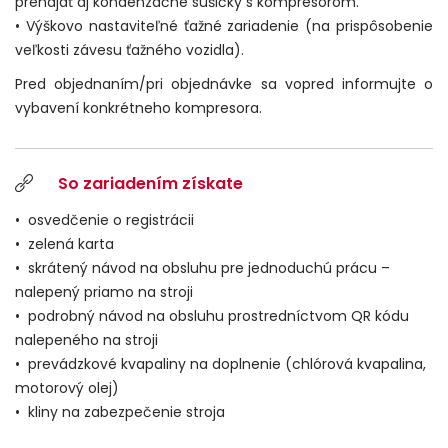
prenajať aj kondenzačné sušičky s kompresorom.
• Výškovo nastaviteľné ťažné zariadenie (na prispôsobenie
veľkosti závesu ťažného vozidla).
Pred objednaním/pri objednávke sa vopred informujte o
vybavení konkrétneho kompresora.
So zariadením získate
• osvedčenie o registrácii
• zelená karta
• skrátený návod na obsluhu pre jednoduchú prácu –
nalepený priamo na stroji
• podrobný návod na obsluhu prostredníctvom QR kódu
nalepeného na stroji
• prevádzkové kvapaliny na doplnenie (chlórová kvapalina,
motorový olej)
• kliny na zabezpečenie stroja