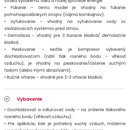
vďaka vysokému tlaku a nízkej spotrebe energie.
• Fúkanie – tento model je vhodný na fúkanie
poľnohospodárskych strojov (najmä kombajnov).
• Vyfukovanie – vhodný na vyfukovanie vody zo
zavlažovacích systémov pred zimou.
• Demolácia – vhodný pre 3 búracie kladivá/ demolačné
kladivá.
• Pieskovanie – keďže je kompresor vybavený
dochladzovačom (nižší tlak rosného bodu – vlhkosť
vzduchu), je vhodný na pieskovanie/čistenie suchým
ľadom (alebo inými abrazívami).
• Ručné vŕtanie – vhodné pre 2-3 vŕtacie kladivá.
Vybavenie
• Dochladzovač a odlučovač vody – na zníženie tlakového
rosného bodu (vlhkosti vzduchu).
• Pre aplikácie, kde je potrebný suchý vzduch, môžeme