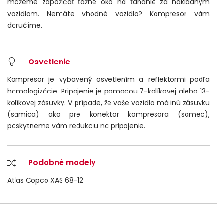
môžeme zapožičať ťažné oko na ťahanie za nákladným
vozidlom. Nemáte vhodné vozidlo? Kompresor vám
doručíme.
Osvetlenie
Kompresor je vybavený osvetlením a reflektormi podľa
homologizácie. Pripojenie je pomocou 7-kolíkovej alebo 13-
kolíkovej zásuvky. V prípade, že vaše vozidlo má inú zásuvku
(samica) ako pre konektor kompresora (samec),
poskytneme vám redukciu na pripojenie.
Podobné modely
Atlas Copco XAS 68-12