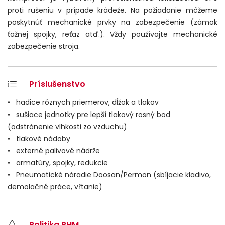
proti rušeniu v prípade krádeže. Na požiadanie môžeme
poskytnúť mechanické prvky na zabezpečenie (zámok
ťažnej spojky, reťaz atď.). Vždy používajte mechanické
zabezpečenie stroja.
Príslušenstvo
•
hadice rôznych priemerov, dĺžok a tlakov
• sušiace jednotky pre lepší tlakový rosný bod
(odstránenie vlhkosti zo vzduchu)
• tlakové nádoby
• externé palivové nádrže
• armatúry, spojky, redukcie
• Pneumatické náradie Doosan/Permon (sbíjacie kladivo,
demolačné práce, vŕtanie)
Politika PHM