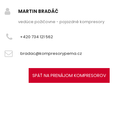
MARTIN BRADÁČ
vedúce požičovne - pojazdné kompresory
+420 734 121 562
bradac@kompresorypema.cz
SPÄŤ NA PRENÁJOM KOMPRESOROV