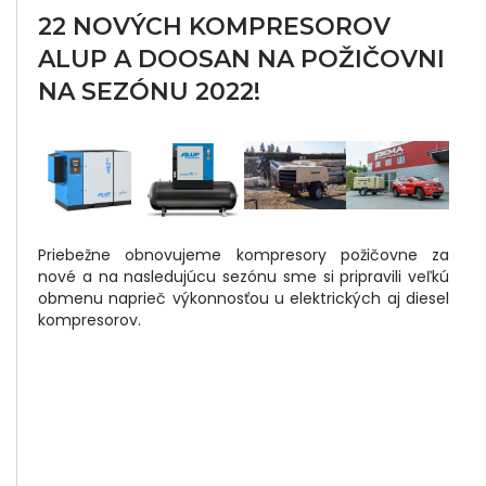
22 NOVÝCH KOMPRESOROV
ALUP A DOOSAN NA POŽIČOVNI
Did
NA SEZÓNU 2022!
Yo
Lik
Thi
Pos
Priebežne obnovujeme kompresory požičovne za
Sha
nové a na nasledujúcu sezónu sme si pripravili veľkú
It :
obmenu naprieč výkonnosťou u elektrických aj diesel
kompresorov.