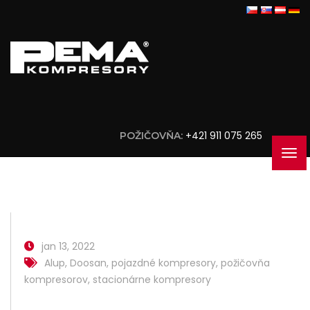
+421 911 075 265
POŽIČOVŇA:
jan 13, 2022
Alup
,
Doosan
,
pojazdné kompresory
,
požičovňa
kompresorov
,
stacionárne kompresory