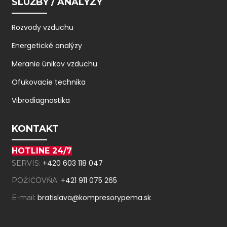
SLUŽBY / ANALÝZY
Rozvody vzduchu
Energetické analýzy
Meranie únikov vzduchu
Ofukovacie technika
Vibrodiagnostika
KONTAKT
HOTLINE 24/7
+420 603 118 047
SERVIS:
+421 911 075 265
POŽIČOVŇA:
bratislava@kompresorypema.sk
E-mail: