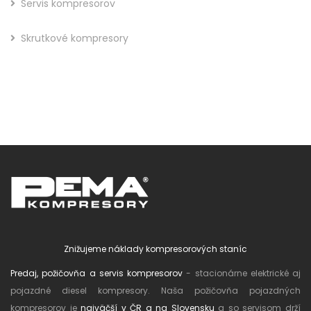
Servis kompresorov
Skrutkové kompresory
Znižujeme náklady kompresorových staníc
Predaj, požičovňa a servis kompresorov
- stacionárne elektrické aj
pojazdné diesel kompresory. Naša požičovňa pojazdných
kompresorov je
najväčší v ČR a na Slovensku
a so servisom drží