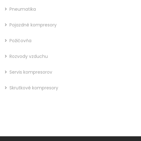
Pneumatika
Pojazdné kompresory
Požičovňa
Rozvody vzduchu
Servis kompresorov
Skrutkové kompresory