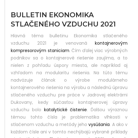
BULLETIN EKONOMIKA
STLAČENÉHO VZDUCHU 2021
Did
Hlavná téma bulletinu Ekonomika stlačeného
Yo
vzduchu 2021 je venovaná
kontajnerovým
Lik
kompresorovým staniciam
. Čím ďalej viac výrobných
podnikov sa o kontajnerové riešenie zaujíma, a to
Thi
nielen z pohľadu úspory miesta, ale napríklad aj
Pos
vzhľadom na modularitu riešenia. Na túto tému
nadväzuje článok o výrobe modulárneho
Sha
kontajnerového riešenia na výrobu a následnú úpravu
It :
stlačeného vzduchu pre práce v Jadrovej elektrárni
Dukovany, kedy súčasťou kontajnerovej úpravy
vzduchu bolo
katalytické čistenie
. Ďalšou výraznou
témou tohto čísla je problematika vlhkosti v
stlačenom vzduchu a metódy jeho
vysúšania
. A ako v
každom čísle ani v tomto nechýbajú vybrané príklady