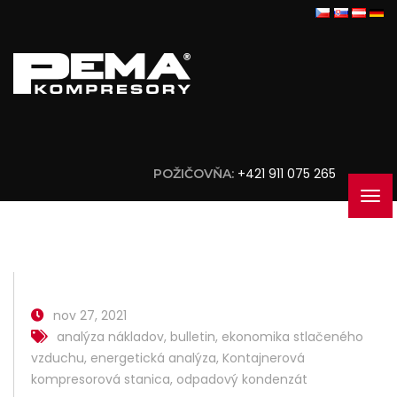
+421 911 075 265
POŽIČOVŇA:
nov 27, 2021
analýza nákladov
,
bulletin
,
ekonomika stlačeného
vzduchu
,
energetická analýza
,
Kontajnerová
kompresorová stanica
,
odpadový kondenzát