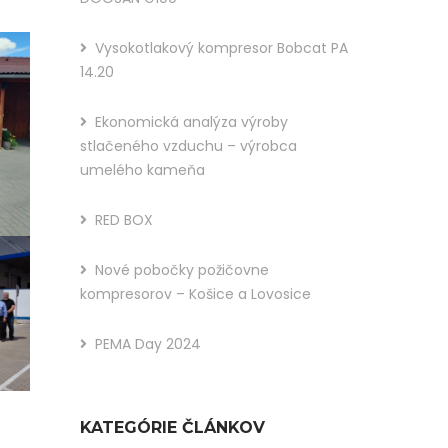
You
Vysokotlakový kompresor Bobcat PA
Like
14.20
This
Ekonomická analýza výroby
Post?
stlačeného vzduchu – výrobca
Share
umelého kameňa
It :
RED BOX
Nové pobočky požičovne
kompresorov – Košice a Lovosice
PEMA Day 2024
KATEGÓRIE ČLÁNKOV