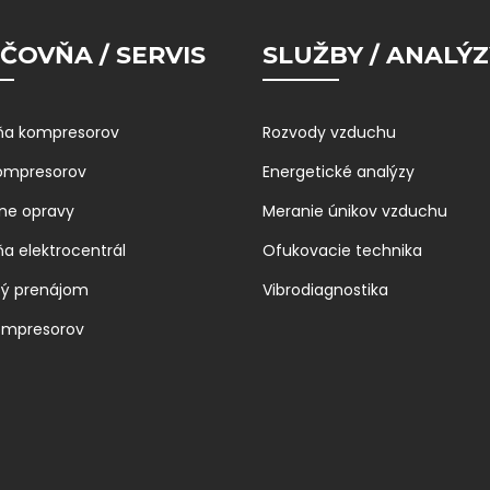
ČOVŇA / SERVIS
SLUŽBY / ANALÝZ
ňa kompresorov
Rozvody vzduchu
kompresorov
Energetické analýzy
ne opravy
Meranie únikov vzduchu
ňa elektrocentrál
Ofukovacie technika
bý prenájom
Vibrodiagnostika
ompresorov