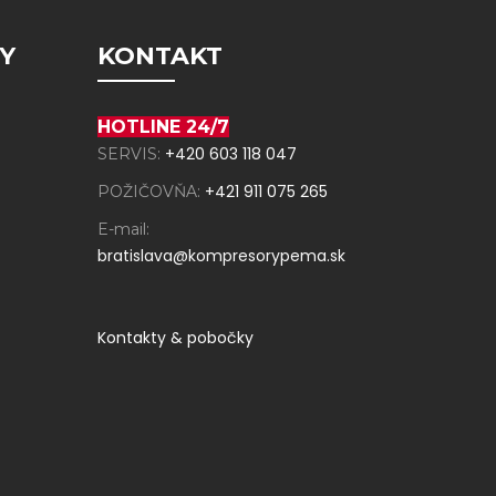
Y
KONTAKT
HOTLINE 24/7
+420 603 118 047
SERVIS:
+421 911 075 265
POŽIČOVŇA:
E-mail:
bratislava@kompresorypema.sk
Kontakty & pobočky