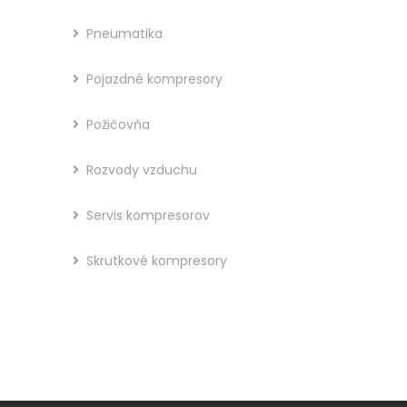
Pneumatika
Pojazdné kompresory
Požičovňa
Rozvody vzduchu
Servis kompresorov
Skrutkové kompresory