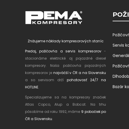
POŽI
Požičov
Znižujeme náklady kompresorových staníc
Servis 
Predaj, požičovňa a servis kompresorov
-
Generál
stacionárne elektrické aj pojazdné diesel
kompresory. Naša požičovňa pojazdných
Požičov
kompresorov je
najväčší v ČR a na Slovensku
Dlhodo
a so servisom drží
pohotovosť 24/7 na
Bazár k
HOTLINE
.
Špecializujeme sa na kompresory značiek
Atlas Copco, Alup a Bobcat. Na trhu
pôsobíme od roku 1992, máme
9 pobočiek po
ČR a Slovensku
.