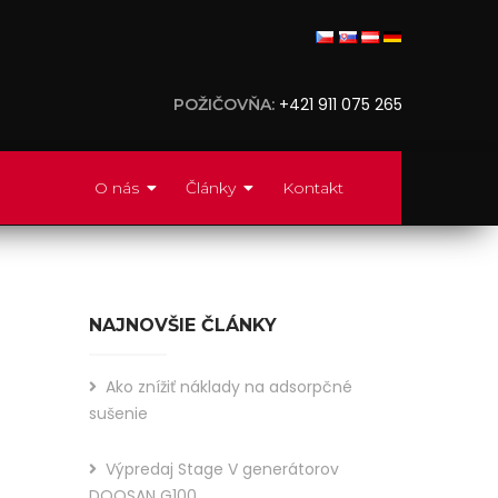
+421 911 075 265
POŽIČOVŇA:
O nás
Články
Kontakt
NAJNOVŠIE ČLÁNKY
Ako znížiť náklady na adsorpčné
sušenie
Výpredaj Stage V generátorov
Did
DOOSAN G100