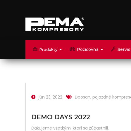
Požičovňa
Servis
Produkty
jún 23, 2022
Doosan
,
pojazdné kompres
DEMO DAYS 2022
Ďakujeme všetkým, ktorí sa zúčastnili.