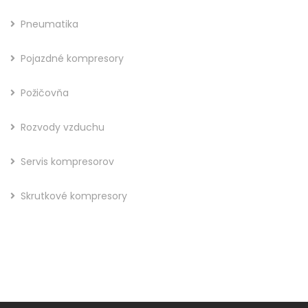
Pneumatika
Pojazdné kompresory
Požičovňa
Rozvody vzduchu
Servis kompresorov
Skrutkové kompresory