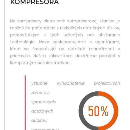
KOMPRESORA
Did
Yo
Na kompresory alebo celé kompresorovej stanice je
Lik
možné čerpať dotácie z niekoľkých dotačných titulov,
Thi
predovšetkým z tých určených pre obstaranie
technológie. Novo spolupracujeme s agentúrami,
Pos
ktoré sa špecializujú na dotačné manažment v
Sha
priemysle. Našim zákazníkom dokážeme pomôcť s
kompletným administratívou:
It :
vstupné vyhodnotenie projektových
zámerov;
spracovanie
dotačných
auditov;
vypracovanie