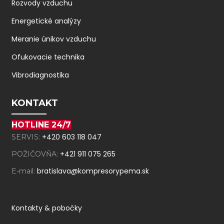
Rozvody vzduchu
Energetické analýzy
Meranie únikov vzduchu
Ofukovacie technika
Vibrodiagnostika
KONTAKT
HOTLINE 24/7
+420 603 118 047
SERVIS:
+421 911 075 265
POŽIČOVŇA:
bratislava@kompresorypema.sk
E-mail:
Kontakty & pobočky