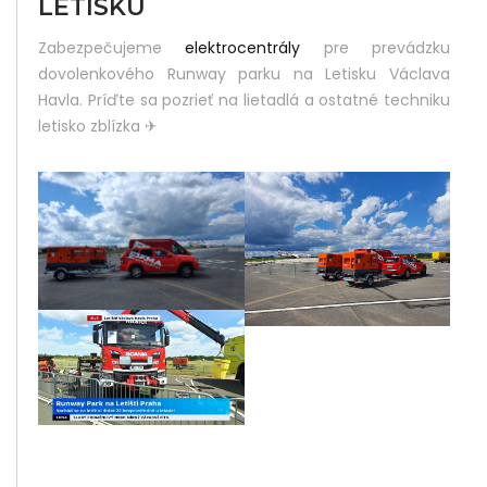
LETISKU
Did
Zabezpečujeme
elektrocentrály
pre prevádzku
Yo
dovolenkového Runway parku na Letisku Václava
Lik
Havla. Príďte sa pozrieť na lietadlá a ostatné techniku
letisko zblízka
✈
Thi
Pos
Sha
It :