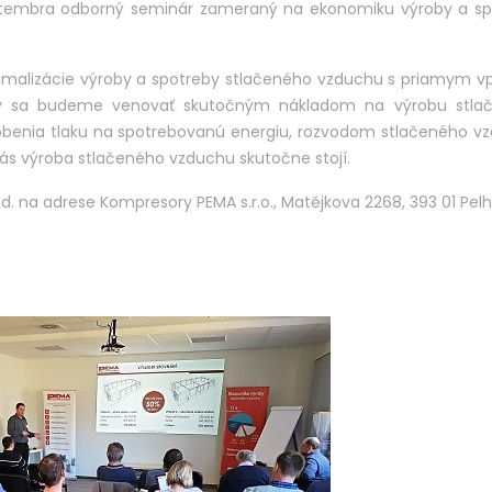
eptembra odborný seminár zameraný na ekonomiku výroby a sp
timalizácie výroby a spotreby stlačeného vzduchu s priamym 
cky sa budeme venovať skutočným nákladom na výrobu stla
obenia tlaku na spotrebovanú energiu, rozvodom stlačeného v
ás výroba stlačeného vzduchu skutočne stojí.
d. na adrese Kompresory PEMA s.r.o., Matějkova 2268, 393 01 Pel