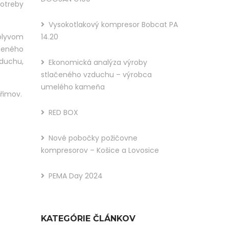
otreby
You
Vysokotlakový kompresor Bobcat PA
Like
vplyvom
14.20
This
čeného
zduchu,
Ekonomická analýza výroby
Post?
stlačeného vzduchu – výrobca
Share
umelého kameňa
hřimov.
It :
RED BOX
Nové pobočky požičovne
kompresorov – Košice a Lovosice
PEMA Day 2024
KATEGÓRIE ČLÁNKOV