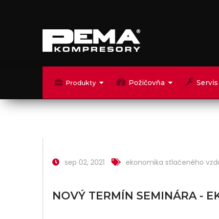
Požičovňa
Servis
Produkty
sep 02, 2021
ekonomika stlačeného vz
NOVÝ TERMÍN SEMINÁRA - 