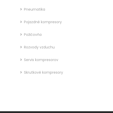
Pneumatika
Pojazdné kompresory
Požičovňa
Rozvody vzduchu
Servis kompresorov
Skrutkové kompresory