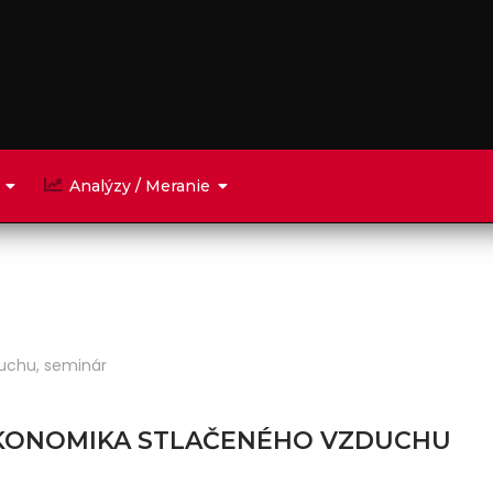
Analýzy / Meranie
duchu
,
seminár
EKONOMIKA STLAČENÉHO VZDUCHU