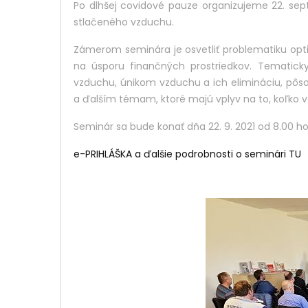
Po dlhšej covidové pauze organizujeme 22. s
stlačeného vzduchu.
Zámerom seminára je osvetliť problematiku op
na úsporu finančných prostriedkov. Temati
vzduchu, únikom vzduchu a ich elimináciu, pôs
a ďalším témam, ktoré majú vplyv na to, koľko v
Seminár sa bude konať dňa 22. 9. 2021 od 8.00 ho
e-PRIHLÁŠKA a ďalšie podrobnosti o seminári TU