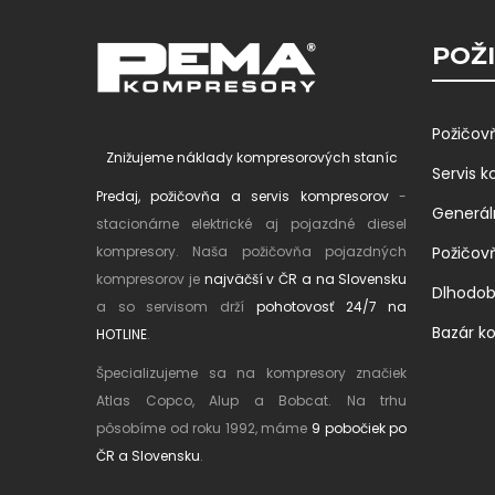
POŽI
Požičov
Znižujeme náklady kompresorových staníc
Servis 
Predaj, požičovňa a servis kompresorov
-
Generál
stacionárne elektrické aj pojazdné diesel
kompresory. Naša požičovňa pojazdných
Požičov
kompresorov je
najväčší v ČR a na Slovensku
Dlhodo
a so servisom drží
pohotovosť 24/7 na
Bazár k
HOTLINE
.
Špecializujeme sa na kompresory značiek
Atlas Copco, Alup a Bobcat. Na trhu
pôsobíme od roku 1992, máme
9 pobočiek po
ČR a Slovensku
.