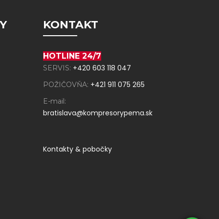
Y
KONTAKT
HOTLINE 24/7
+420 603 118 047
SERVIS:
+421 911 075 265
POŽIČOVŇA:
E-mail:
bratislava@kompresorypema.sk
Kontakty & pobočky