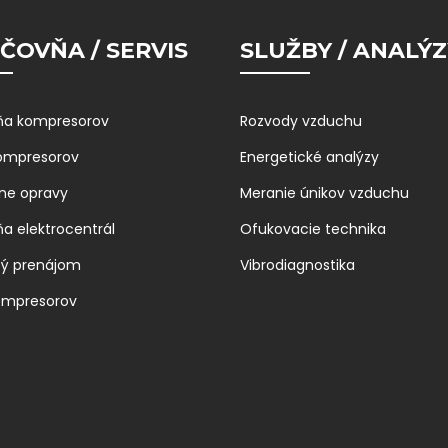
ČOVŇA / SERVIS
SLUŽBY / ANALÝZ
ňa kompresorov
Rozvody vzduchu
kompresorov
Energetické analýzy
ne opravy
Meranie únikov vzduchu
ňa elektrocentrál
Ofukovacie technika
bý prenájom
Vibrodiagnostika
ompresorov