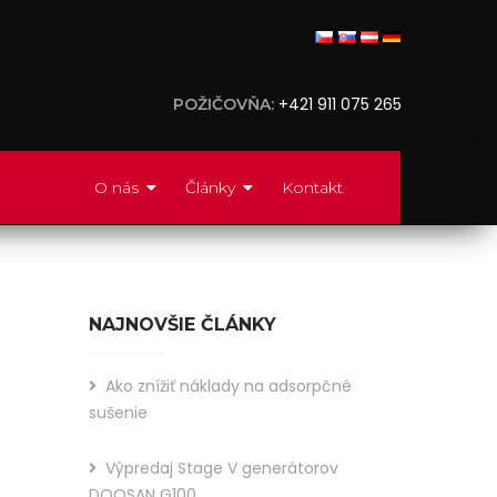
+421 911 075 265
POŽIČOVŇA:
O nás
Články
Kontakt
NAJNOVŠIE ČLÁNKY
Ako znížiť náklady na adsorpčné
sušenie
Výpredaj Stage V generátorov
Did
DOOSAN G100