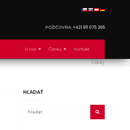
+421 911 075 265
POŽIČOVŇA:
O nás
Články
Kontakt
Články
HĽADAŤ