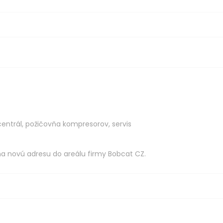
centrál
,
požičovňa kompresorov
,
servis
na novú adresu do areálu firmy Bobcat CZ.