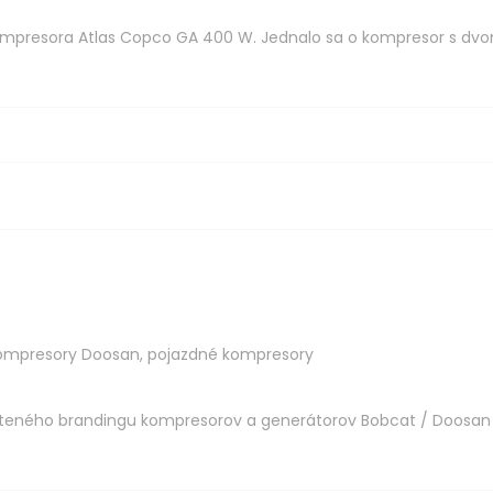
kompresora Atlas Copco GA 400 W. Jednalo sa o kompresor s dv
ompresory Doosan
,
pojazdné kompresory
oteného brandingu kompresorov a generátorov Bobcat / Doosan