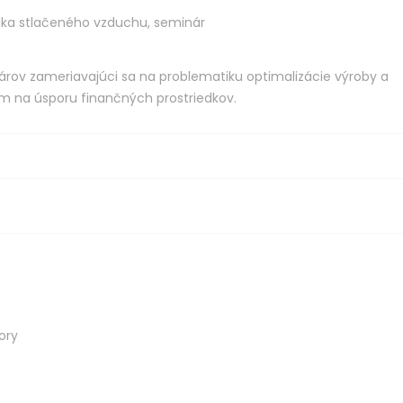
ka stlačeného vzduchu
,
seminár
nárov zameriavajúci sa na problematiku optimalizácie výroby a
 na úsporu finančných prostriedkov.
ory