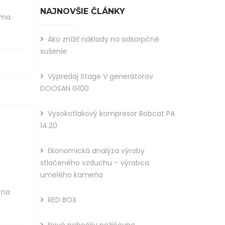
NAJNOVŠIE ČLÁNKY
oma
Ako znížiť náklady na adsorpčné
sušenie
Výpredaj Stage V generátorov
DOOSAN G100
Vysokotlakový kompresor Bobcat PA
14.20
Ekonomická analýza výroby
stlačeného vzduchu – výrobca
umelého kameňa
 na
RED BOX
Nové pobočky požičovne