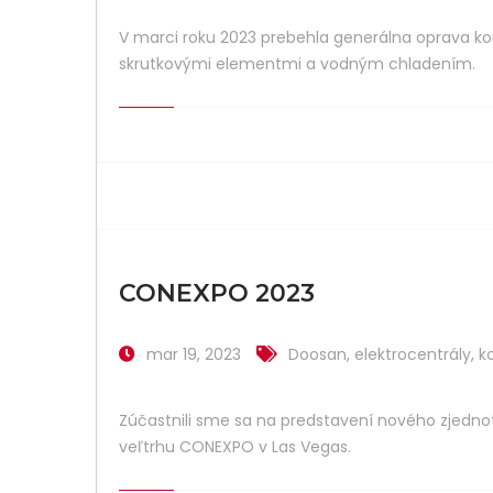
V marci roku 2023 prebehla generálna oprava 
skrutkovými elementmi a vodným chladením.
CONEXPO 2023
mar 19, 2023
Doosan
,
elektrocentrály
,
k
Zúčastnili sme sa na predstavení nového zjedn
veľtrhu CONEXPO v Las Vegas.