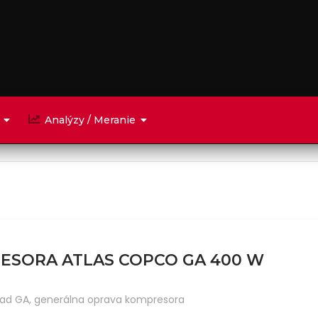
Analýzy / Meranie
ESORA ATLAS COPCO GA 400 W
rad GA
,
generálna oprava kompresora