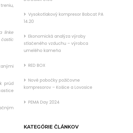
treniu,
You
Vysokotlakový kompresor Bobcat PA
Like
14.20
This
 linke
Ekonomická analýza výroby
Post?
 častíc
stlačeného vzduchu – výrobca
Share
umelého kameňa
It :
RED BOX
ŕtanými
Nové pobočky požičovne
k prúd
kompresorov – Košice a Lovosice
častice
PEMA Day 2024
začným
KATEGÓRIE ČLÁNKOV