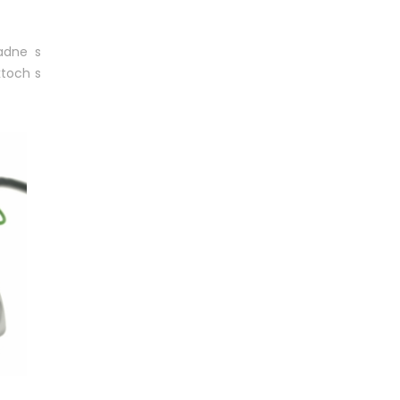
adne s
ktoch s