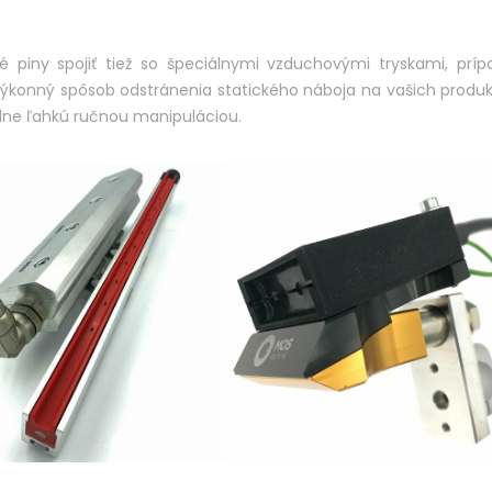
piny spojiť tiež so špeciálnymi vzduchovými tryskami, príp
výkonný spôsob odstránenia statického náboja na vašich produ
ne ľahkú ručnou manipuláciou.