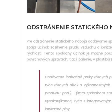
ODSTRÁNENIE STATICKÉHO
Pre odstránenie statického náboja dodávame š
spája účinok zosilnenie prúdu vzduchu a ioniz
rýchlosti. Tento spoločný účinok je možné použi
povrchových úpravách, tlači, balenie, v plastikár
Dodávame ionizačné prvky rôznych p
tyče rôznych dĺžok a výkonnostných 
produktu pod.). Týmto spôsobom sm
vysokovýkonné, tyče s integrovaný
ionizačné piny.