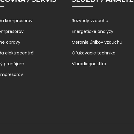
ňa kompresorov
Rozvody vzduchu
kompresorov
Energetické analýzy
ne opravy
Meranie únikov vzduchu
ňa elektrocentrál
Ofukovacie technika
bý prenájom
Vibrodiagnostika
ompresorov