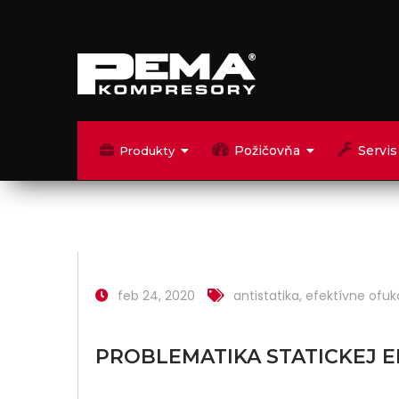
Požičovňa
Servis
Produkty
feb 24, 2020
antistatika
,
efektívne ofuk
PROBLEMATIKA STATICKEJ E