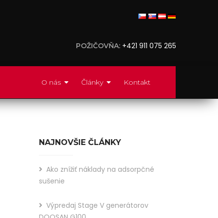
+421 911 075 265
POŽIČOVŇA:
O nás
Články
Kontakt
NAJNOVŠIE ČLÁNKY
Ako znížiť náklady na adsorpčné
sušenie
Výpredaj Stage V generátorov
Did
DOOSAN G100