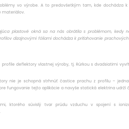
e problémy vo výrobe. A to predovšetkým tam, kde dochádza k 
e materiálov.
ajúca plastové okná sa na nás obrátila s problémom, kedy na
rofilov dizajnovými fóliami dochádza k priťahovanie prachových
profile deflektory vlastnej výroby, tj. Rúrkou s dvadsiatimi vyv
ory nie je schopná strhnúť častice prachu z profilu – jedna
e fungovanie tejto aplikácie a navyše statická elektrina udrží 
mi, ktorého súvislý tvar prúdu vzduchu v spojení s ioni
.