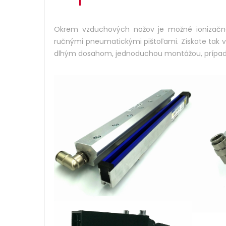
Okrem vzduchových nožov je možné ionizačné 
ručnými pneumatickými pištoľami. Získate tak 
dlhým dosahom, jednoduchou montážou, prípad