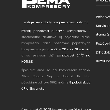
Požičov
Znižujeme náklady kompresorových staníc
Servis 
Predaj, požičovňa a servis kompresorov
-
Generál
stacionárne elektrické aj pojazdné diesel
kompresory. Naša požičovňa pojazdných
Požičov
kompresorov je
najväčší v ČR a na Slovensku
Dlhodo
a so servisom drží
pohotovosť 24/7 na
Bazár k
HOTLINE
.
Špecializujeme sa na kompresory značiek
Atlas Copco, Alup a Bobcat. Na trhu
pôsobíme od roku 1992, máme
9 pobočiek po
ČR a Slovensku
.
Copyright © 2025 Kompresory PEMA, s.r.o.