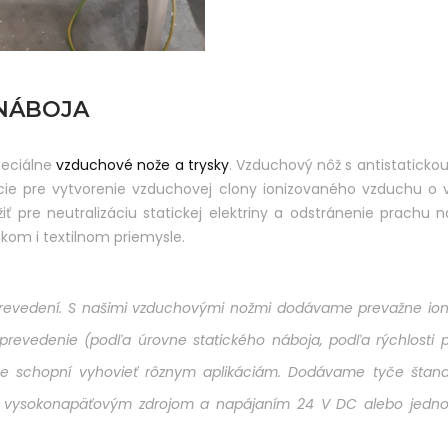
 NÁBOJA
peciálne
vzduchové nože a trysky
. Vzduchový nôž s antistaticko
ácie pre vytvorenie vzduchovej clony ionizovaného vzduchu o 
ť pre neutralizáciu statickej elektriny a odstránenie prachu na
skom i textilnom priemysle.
revedení. S našimi vzduchovými nožmi dodávame prevažne ion
prevedenie (podľa úrovne statického náboja, podľa rýchlosti
e schopní vyhovieť rôznym aplikáciám. Dodávame tyče štand
m vysokonapäťovým zdrojom a napájaním 24 V DC alebo jedn