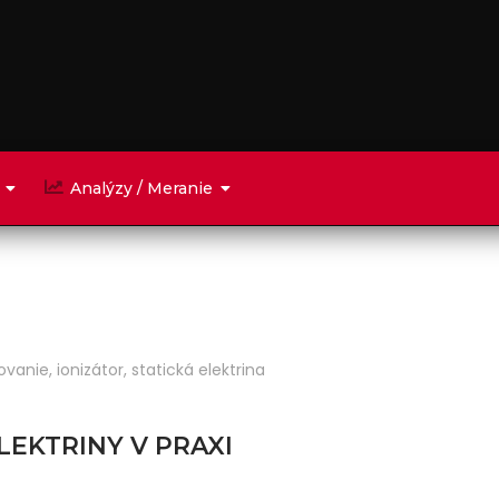
Analýzy / Meranie
ovanie
,
ionizátor
,
statická elektrina
LEKTRINY V PRAXI