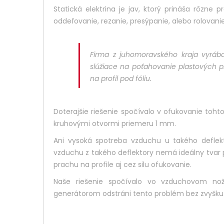
Statická elektrina je jav, ktorý prináša rôzn
oddeľovanie, rezanie, presýpanie, alebo rolovani
Firma z juhomoravského kraja vyráb
slúžiace na poťahovanie plastových p
na profil pod fóliu.
Doterajšie riešenie spočívalo v ofukovanie tohto 
kruhovými otvormi priemeru 1 mm.
Ani vysoká spotreba vzduchu u takého deflekt
vzduchu z takého deflektory nemá ideálny tvar pr
prachu na profile aj cez silu ofukovanie.
Naše riešenie spočívalo vo vzduchovom nož
generátorom odstráni tento problém bez zvyšku