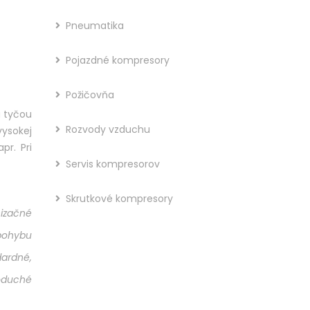
Pneumatika
Pojazdné kompresory
Požičovňa
u tyčou
Rozvody vzduchu
vysokej
pr. Pri
Servis kompresorov
Skrutkové kompresory
izačné
 pohybu
ardné,
oduché