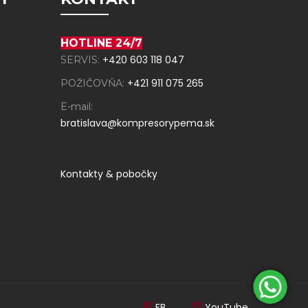
HOTLINE 24/7
+420 603 118 047
SERVIS:
+421 911 075 265
POŽIČOVŇA:
E-mail:
bratislava@kompresorypema.sk
Kontakty & pobočky
FB
YouTube