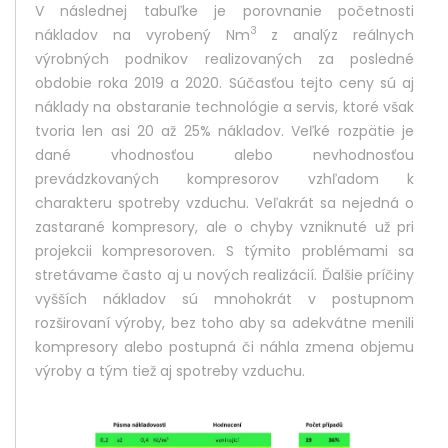
V následnej tabuľke je porovnanie početnosti
3
nákladov na vyrobený Nm
z analýz reálnych
výrobných podnikov realizovaných za posledné
obdobie roka 2019 a 2020. Súčasťou tejto ceny sú aj
náklady na obstaranie technológie a servis, ktoré však
tvoria len asi 20 až 25% nákladov. Veľké rozpätie je
dané vhodnosťou alebo nevhodnosťou
prevádzkovaných kompresorov vzhľadom k
charakteru spotreby vzduchu. Veľakrát sa nejedná o
zastarané kompresory, ale o chyby vzniknuté už pri
projekcii kompresoroven. S týmito problémami sa
stretávame často aj u nových realizácií. Ďalšie príčiny
vyšších nákladov sú mnohokrát v postupnom
rozširovaní výroby, bez toho aby sa adekvátne menili
kompresory alebo postupná či náhla zmena objemu
výroby a tým tiež aj spotreby vzduchu.