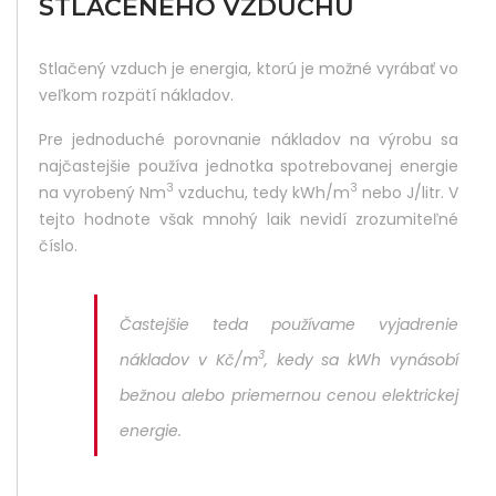
STLAČENÉHO VZDUCHU
Did
Yo
Stlačený vzduch je energia, ktorú je možné vyrábať vo
Lik
veľkom rozpätí nákladov.
Thi
Pre jednoduché porovnanie nákladov na výrobu sa
najčastejšie používa jednotka spotrebovanej energie
Pos
3
3
na vyrobený Nm
vzduchu, tedy kWh/m
nebo J/litr. V
Sha
tejto hodnote však mnohý laik nevidí zrozumiteľné
číslo.
It :
Častejšie teda používame vyjadrenie
3
nákladov v Kč/m
, kedy sa kWh vynásobí
bežnou alebo priemernou cenou elektrickej
energie.