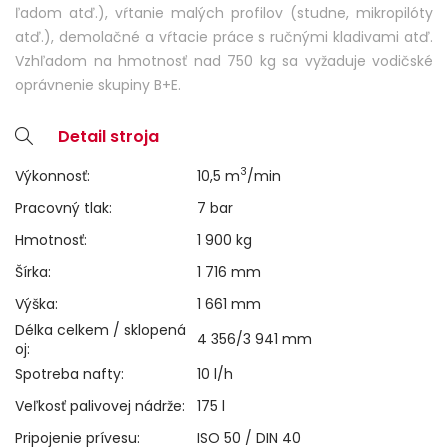
ľadom atď.), vŕtanie malých profilov (studne, mikropilóty
atď.), demolačné a vŕtacie práce s ručnými kladivami atď.
Vzhľadom na hmotnosť nad 750 kg sa vyžaduje vodičské
oprávnenie skupiny B+E.
Detail stroja
3
Výkonnosť:
10,5 m
/min
Pracovný tlak:
7 bar
Hmotnosť:
1 900 kg
Šírka:
1 716 mm
Výška:
1 661 mm
Délka celkem / sklopená
4 356/3 941 mm
oj:
Spotreba nafty:
10 l/h
Veľkosť palivovej nádrže:
175 l
Pripojenie prívesu:
ISO 50 / DIN 40