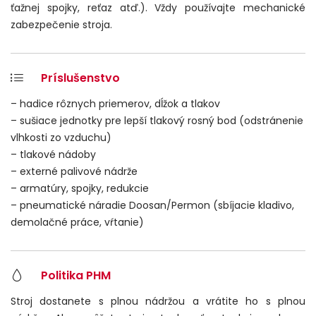
ťažnej spojky, reťaz atď.). Vždy používajte mechanické
zabezpečenie stroja.
Príslušenstvo
– hadice rôznych priemerov, dĺžok a tlakov
– sušiace jednotky pre lepší tlakový rosný bod (odstránenie
vlhkosti zo vzduchu)
– tlakové nádoby
– externé palivové nádrže
– armatúry, spojky, redukcie
– pneumatické náradie Doosan/Permon (sbíjacie kladivo,
demolačné práce, vŕtanie)
Politika PHM
Stroj dostanete s plnou nádržou a vrátite ho s plnou