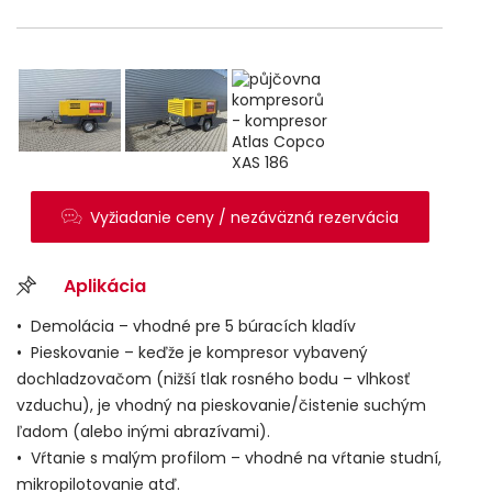
Vyžiadanie ceny / nezáväzná rezervácia
Aplikácia
• Demolácia – vhodné pre 5 búracích kladív
• Pieskovanie – keďže je kompresor vybavený
dochladzovačom (nižší tlak rosného bodu – vlhkosť
vzduchu), je vhodný na pieskovanie/čistenie suchým
ľadom (alebo inými abrazívami).
• Vŕtanie s malým profilom – vhodné na vŕtanie studní,
mikropilotovanie atď.