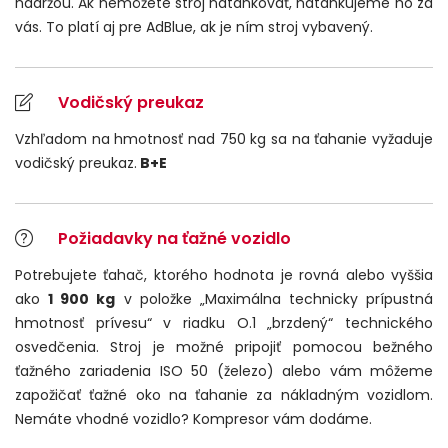
nádržou. Ak nemôžete stroj natankovať, natankujeme ho za
vás. To platí aj pre AdBlue, ak je ním stroj vybavený.
Vodičský preukaz
Vzhľadom na hmotnosť nad 750 kg sa na ťahanie vyžaduje
vodičský preukaz.
B+E
Požiadavky na ťažné vozidlo
Potrebujete ťahač, ktorého hodnota je rovná alebo vyššia
ako
1 900 kg
v položke „Maximálna technicky prípustná
hmotnosť prívesu“ v riadku O.1 „brzdený“ technického
osvedčenia. Stroj je možné pripojiť pomocou bežného
ťažného zariadenia ISO 50 (železo) alebo vám môžeme
zapožičať ťažné oko na ťahanie za nákladným vozidlom.
Nemáte vhodné vozidlo? Kompresor vám dodáme.