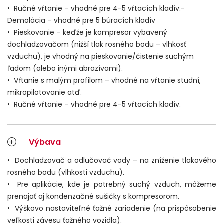
• Ručné vŕtanie – vhodné pre 4-5 vŕtacích kladív.-
Demolácia – vhodné pre 5 búracích kladív
• Pieskovanie – keďže je kompresor vybavený
dochladzovačom (nižší tlak rosného bodu – vlhkosť
vzduchu), je vhodný na pieskovanie/čistenie suchým
ľadom (alebo inými abrazívami).
• Vŕtanie s malým profilom – vhodné na vŕtanie studní,
mikropilotovanie atď.
• Ručné vŕtanie – vhodné pre 4-5 vŕtacích kladív.
Výbava
•
Dochladzovač a odlučovač vody – na zníženie tlakového
rosného bodu (vlhkosti vzduchu).
• Pre aplikácie, kde je potrebný suchý vzduch, môžeme
prenajať aj kondenzačné sušičky s kompresorom.
• Výškovo nastaviteľné ťažné zariadenie (na prispôsobenie
veľkosti závesu ťažného vozidla).