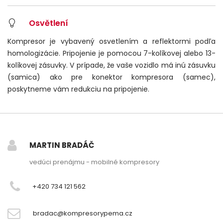
Osvětlení
Kompresor je vybavený osvetlením a reflektormi podľa
homologizácie. Pripojenie je pomocou 7-kolíkovej alebo 13-
kolíkovej zásuvky. V prípade, že vaše vozidlo má inú zásuvku
(samica) ako pre konektor kompresora (samec),
poskytneme vám redukciu na pripojenie.
MARTIN BRADÁČ
vedúci prenájmu - mobilné kompresory
+420 734 121 562
bradac@kompresorypema.cz