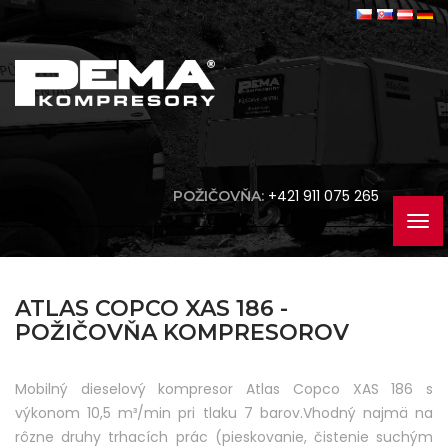
+421 911 075 265
POŽIČOVŇA:
ATLAS COPCO XAS 186 -
POŽIČOVŇA KOMPRESOROV
Mobilný dieselový kompresor Atlas Copco XAS 186 s
výkonom 10,5 m³/min pri tlaku 7 barov.Vhodný najmä na
rôzne druhy trhacích prác (pieskovanie, čistenie suchým