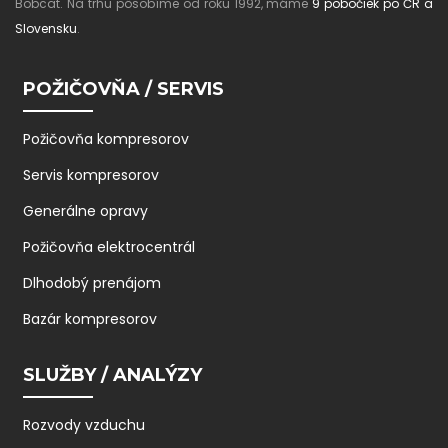
Bobcat. Na trhu pôsobíme od roku 1992, máme
9 pobočiek po ČR a
Slovensku
.
POŽIČOVŇA / SERVIS
Požičovňa kompresorov
Servis kompresorov
Generálne opravy
Požičovňa elektrocentrál
Dlhodobý prenájom
Bazár kompresorov
SLUŽBY / ANALÝZY
Rozvody vzduchu