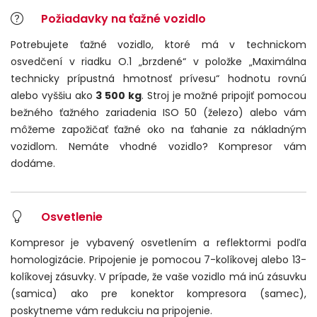
Požiadavky na ťažné vozidlo
Potrebujete ťažné vozidlo, ktoré má v technickom
osvedčení v riadku O.1 „brzdené“ v položke „Maximálna
technicky prípustná hmotnosť prívesu“ hodnotu rovnú
alebo vyššiu ako
3 500 kg
. Stroj je možné pripojiť pomocou
bežného ťažného zariadenia ISO 50 (železo) alebo vám
môžeme zapožičať ťažné oko na ťahanie za nákladným
vozidlom. Nemáte vhodné vozidlo? Kompresor vám
dodáme.
Osvetlenie
Kompresor je vybavený osvetlením a reflektormi podľa
homologizácie. Pripojenie je pomocou 7-kolíkovej alebo 13-
kolíkovej zásuvky. V prípade, že vaše vozidlo má inú zásuvku
(samica) ako pre konektor kompresora (samec),
poskytneme vám redukciu na pripojenie.