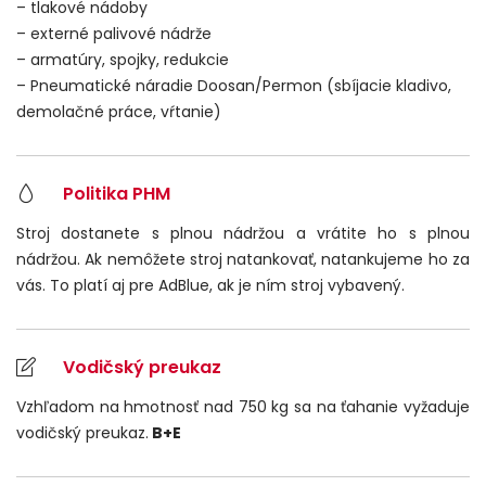
– tlakové nádoby
– externé palivové nádrže
– armatúry, spojky, redukcie
– Pneumatické náradie Doosan/Permon (sbíjacie kladivo,
demolačné práce, vŕtanie)
Politika PHM
Stroj dostanete s plnou nádržou a vrátite ho s plnou
nádržou. Ak nemôžete stroj natankovať, natankujeme ho za
vás. To platí aj pre AdBlue, ak je ním stroj vybavený.
Vodičský preukaz
Vzhľadom na hmotnosť nad 750 kg sa na ťahanie vyžaduje
vodičský preukaz.
B+E