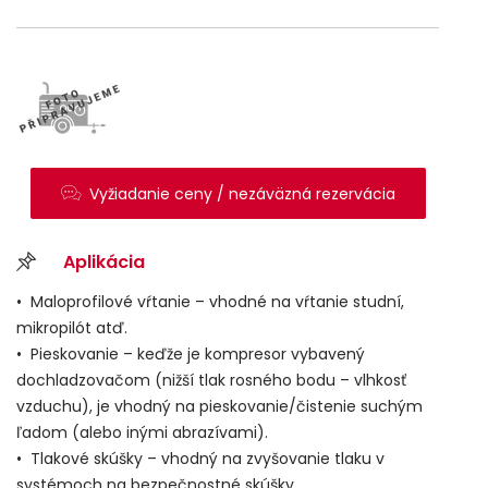
Vyžiadanie ceny / nezáväzná rezervácia
Aplikácia
•
Maloprofilové vŕtanie – vhodné na vŕtanie studní,
mikropilót atď.
• Pieskovanie – keďže je kompresor vybavený
dochladzovačom (nižší tlak rosného bodu – vlhkosť
vzduchu), je vhodný na pieskovanie/čistenie suchým
ľadom (alebo inými abrazívami).
• Tlakové skúšky – vhodný na zvyšovanie tlaku v
systémoch na bezpečnostné skúšky.