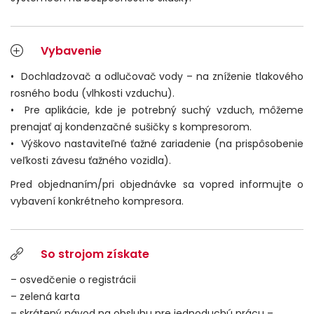
Vybavenie
•
Dochladzovač a odlučovač vody – na zníženie tlakového
rosného bodu (vlhkosti vzduchu).
• Pre aplikácie, kde je potrebný suchý vzduch, môžeme
prenajať aj kondenzačné sušičky s kompresorom.
• Výškovo nastaviteľné ťažné zariadenie (na prispôsobenie
veľkosti závesu ťažného vozidla).
Pred objednaním/pri objednávke sa vopred informujte o
vybavení konkrétneho kompresora.
So strojom získate
– osvedčenie o registrácii
– zelená karta
– skrátený návod na obsluhu pre jednoduchú prácu –