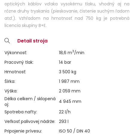
optických káblov vďaka vysokému tlaku, vhodný aj na
rôzne druhy tryskania (pieskovanie, čistenie suchým ľadom
atď.). Vzhľadom na hmotnosť nad 750 kg je potrebná
licencia skupiny B+E.
Detail stroja
3
Výkonnosť:
18,6 m
/min
Pracovný tlak:
14 bar
Hmotnosť:
3 500 kg
Šírka:
1 987 mm
Výška:
2 059 mm
Délka celkem / sklopená
4 945 mm
oj:
Spotreba nafty:
22 l/h
Veľkosť palivovej nádrže:
293 l
Pripojenie prívesu:
ISO 50 / DIN 40