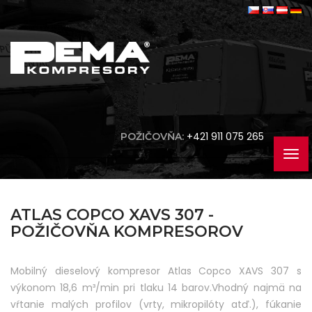
+421 911 075 265
POŽIČOVŇA:
ATLAS COPCO XAVS 307 -
POŽIČOVŇA KOMPRESOROV
Mobilný dieselový kompresor Atlas Copco XAVS 307 s
výkonom 18,6 m³/min pri tlaku 14 barov.Vhodný najmä na
vŕtanie malých profilov (vrty, mikropilóty atď.), fúkanie