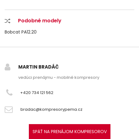
Podobné modely
Bobcat PA12.20
MARTIN BRADÁČ
vedúci prenájmu - mobilné kompresory
+420 734 121 562
bradac@kompresorypema.cz
SPÄŤ NA PRENÁJOM KOMPRESOROV