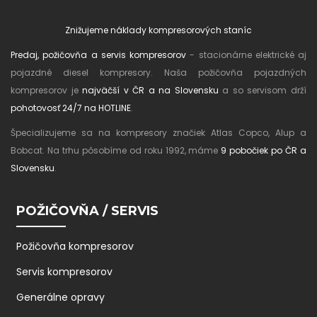
Znižujeme náklady kompresorových staníc
Predaj, požičovňa a servis kompresorov
- stacionárne elektrické aj
pojazdné diesel kompresory. Naša požičovňa pojazdných
kompresorov je
najväčší v ČR a na Slovensku
a so servisom drží
pohotovosť 24/7 na HOTLINE
.
Špecializujeme sa na kompresory značiek Atlas Copco, Alup a
Bobcat. Na trhu pôsobíme od roku 1992, máme
9 pobočiek po ČR a
Slovensku
.
POŽIČOVŇA / SERVIS
Požičovňa kompresorov
Servis kompresorov
Generálne opravy