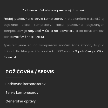
Znižujeme náklady kompresorových staníc
Predaj, požičovňa a servis kompresorov
- stacionárne elektrické aj
pojazdné diesel kompresory. Naša požičovňa pojazdných
kompresorov je
najväčší v ČR a na Slovensku
a so servisom drží
pohotovosť 24/7 na HOTLINE
.
Špecializujeme sa na kompresory značiek Atlas Copco, Alup a
Bobcat. Na trhu pôsobíme od roku 1992, máme
9 pobočiek po ČR a
Slovensku
.
POŽIČOVŇA / SERVIS
Požičovňa kompresorov
Servis kompresorov
Generálne opravy