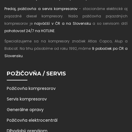
Predaj, požičovňa a servis kompresorov
- stacionárne elektrické aj
pojazdné diesel kompresory. Naša požičovňa pojazdných
kompresorov je
najväčší v ČR a na Slovensku
a so servisom drží
pohotovosť 24/7 na HOTLINE
.
Špecializujeme sa na kompresory značiek Atlas Copco, Alup a
Bobcat. Na trhu pôsobíme od roku 1992, máme
9 pobočiek po ČR a
Slovensku
.
POŽIČOVŇA / SERVIS
Požičovňa kompresorov
Servis kompresorov
Generálne opravy
Požičovňa elektrocentrál
Dlhodobý prenájom