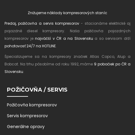
Znižujeme náklady kompresorových staníc
Predaj, požičovňa a servis kompresorov
- stacionárne elektrické aj
pojazdné diesel kompresory. Naša požičovňa pojazdných
kompresorov je
najväčší v ČR a na Slovensku
a so servisom drží
pohotovosť 24/7 na HOTLINE
.
Špecializujeme sa na kompresory značiek Atlas Copco, Alup a
Bobcat. Na trhu pôsobíme od roku 1992, máme
9 pobočiek po ČR a
Slovensku
.
POŽIČOVŇA / SERVIS
Požičovňa kompresorov
Servis kompresorov
Generálne opravy