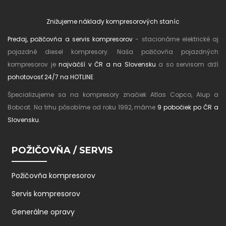
Znižujeme náklady kompresorových staníc
Predaj, požičovňa a servis kompresorov
- stacionárne elektrické aj
pojazdné diesel kompresory. Naša požičovňa pojazdných
kompresorov je
najväčší v ČR a na Slovensku
a so servisom drží
pohotovosť 24/7 na HOTLINE
.
Špecializujeme sa na kompresory značiek Atlas Copco, Alup a
Bobcat. Na trhu pôsobíme od roku 1992, máme
9 pobočiek po ČR a
Slovensku
.
POŽIČOVŇA / SERVIS
Požičovňa kompresorov
Servis kompresorov
Generálne opravy