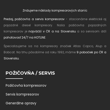
Znižujeme náklady kompresorových staníc
Predaj, požičovňa a servis kompresorov
- stacionárne elektrické aj
pojazdné diesel kompresory. Naša požičovňa pojazdných
kompresorov je
najväčší v ČR a na Slovensku
a so servisom drží
pohotovosť 24/7 na HOTLINE
.
Špecializujeme sa na kompresory značiek Atlas Copco, Alup a
Bobcat. Na trhu pôsobíme od roku 1992, máme
9 pobočiek po ČR a
Slovensku
.
POŽIČOVŇA / SERVIS
Požičovňa kompresorov
Servis kompresorov
Generálne opravy