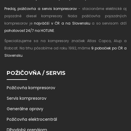
Predaj, požičovňa a servis kompresorov
- stacionárne elektrické aj
pojazdné diesel kompresory. Naša požičovňa pojazdných
kompresorov je
najväčší v ČR a na Slovensku
a so servisom drží
pohotovosť 24/7 na HOTLINE
.
Špecializujeme sa na kompresory značiek Atlas Copco, Alup a
Bobcat. Na trhu pôsobíme od roku 1992, máme
9 pobočiek po ČR a
Slovensku
.
POŽIČOVŇA / SERVIS
Požičovňa kompresorov
Servis kompresorov
Generálne opravy
Požičovňa elektrocentrál
Dlhodobý prenájom