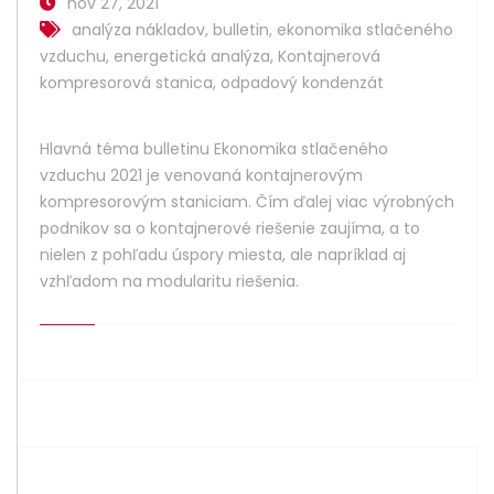
nov 27, 2021
analýza nákladov
,
bulletin
,
ekonomika stlačeného
vzduchu
,
energetická analýza
,
Kontajnerová
kompresorová stanica
,
odpadový kondenzát
Hlavná téma bulletinu Ekonomika stlačeného
vzduchu 2021 je venovaná kontajnerovým
kompresorovým staniciam. Čím ďalej viac výrobných
podnikov sa o kontajnerové riešenie zaujíma, a to
nielen z pohľadu úspory miesta, ale napríklad aj
vzhľadom na modularitu riešenia.