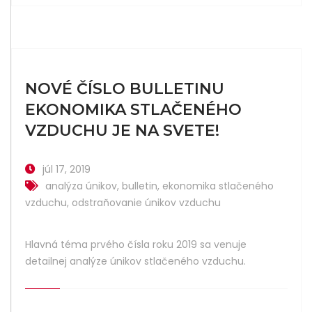
NOVÉ ČÍSLO BULLETINU
EKONOMIKA STLAČENÉHO
VZDUCHU JE NA SVETE!
júl 17, 2019
analýza únikov
,
bulletin
,
ekonomika stlačeného
vzduchu
,
odstraňovanie únikov vzduchu
Hlavná téma prvého čísla roku 2019 sa venuje
detailnej analýze únikov stlačeného vzduchu.