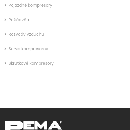
Pojazdné kompresory
Požičovňa
Rozvody vzduchu
Servis kompresorov
Skrutkové kompresory