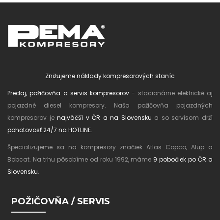
Znižujeme náklady kompresorových staníc
Predaj, požičovňa a servis kompresorov
- stacionárne elektrické aj
pojazdné diesel kompresory. Naša požičovňa pojazdných
kompresorov je
najväčší v ČR a na Slovensku
a so servisom drží
pohotovosť 24/7 na HOTLINE
.
Špecializujeme sa na kompresory značiek Atlas Copco, Alup a
Bobcat. Na trhu pôsobíme od roku 1992, máme
9 pobočiek po ČR a
Slovensku
.
POŽIČOVŇA / SERVIS