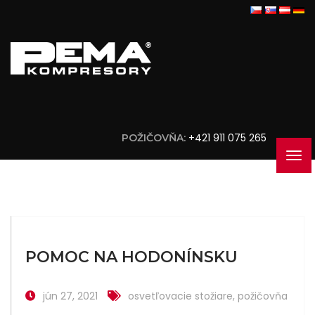
+421 911 075 265
POŽIČOVŇA:
POMOC NA HODONÍNSKU
jún 27, 2021
osvetľovacie stožiare
,
požičovňa