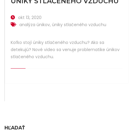
ÚNIKY STLAČENÉHO VZDUCHU
okt 13, 2020
analýza únikov
,
úniky stlačeného vzduchu
Koľko stojí úniky stlačeného vzduchu? Ako sa
detekujú? Nové video sa venuje problematike únikov
stlačeného vzduchu.
HĽADAŤ