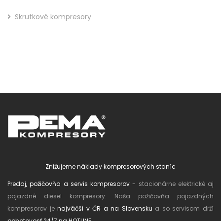
Skrutkové kompresory
Znižujeme náklady kompresorových staníc
Predaj, požičovňa a servis kompresorov
- stacionárne elektrické aj
pojazdné diesel kompresory. Naša požičovňa pojazdných
kompresorov je
najväčší v ČR a na Slovensku
a so servisom drží
pohotovosť 24/7 na HOTLINE
.