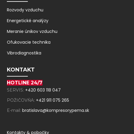
Rozvody vzduchu
Energetické analýzy
Meranie únikov vzduchu
Ofukovacie technika
Vibrodiagnostika
KONTAKT
HOTLINE 24/7
+420 603 118 047
SERVIS:
+421 911 075 265
POŽIČOVŇA:
bratislava@kompresorypema.sk
E-mail:
Kontakty & pobočky